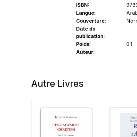
ISBN:
978
Langue:
Ara
Couverture:
Nor
Date do
publication:
Poids:
0.1
Auteur:
Autre Livres