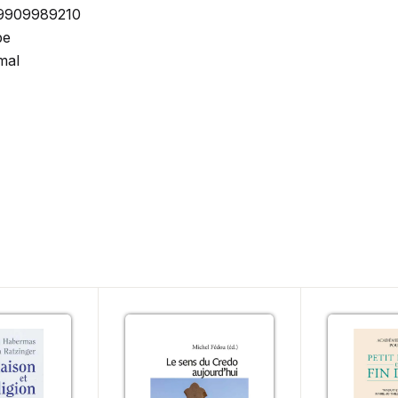
9909989210
be
mal