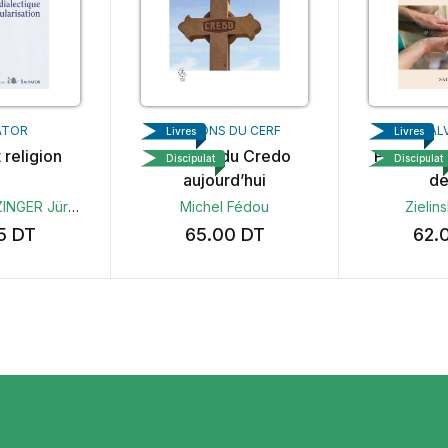
ATOR
ÉDITIONS DU CERF
SAL
Livres
Livres
 religion
Le sens du Credo
Petit lexi
Discipulat
Discipulat
aujourd’hui
de
ZINGER
Jürgen Habermas
Michel Fédou
Zielin
95
DT
65.00
DT
62.