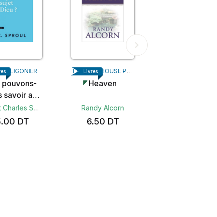
ION LIGONIER
TYNDALE HOUSE PUBLISHERS
res
Livres
 pouvons-
Heaven
 savoir au
t de Dieu?
Robert Charles Sproul
Randy Alcorn
5.00
DT
6.50
DT