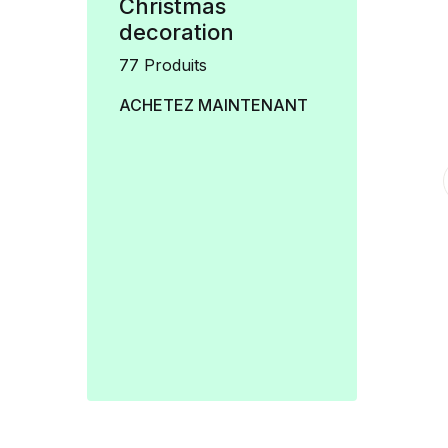
Christmas
decoration
77 Produits
ACHETEZ MAINTENANT
Accessoires
Boule de Noel
Christmas decoration
Blanche X6
9.50
DT