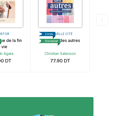
VATOR
NOUVELLE CITÉ
CHARI
Livres
Livres
que de la fin
Au coeur des autres
The Pl
Discipulat
Discipula
 vie
Lov
ski Agata
Christian Salenson
Mik
00
DT
77.90
DT
49