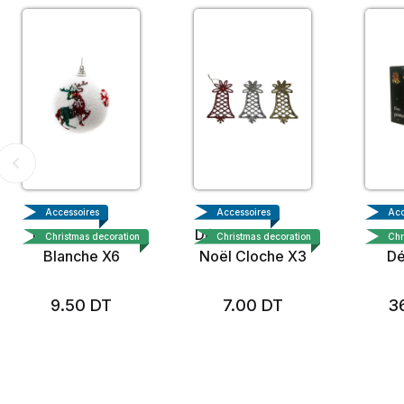
Accessoires
Accessoires
Acc
Boule de Noel
Décoration Sapin
Ru
Christmas decoration
Christmas decoration
Chr
Blanche X6
Noël Cloche X3
Dé
9.50
DT
7.00
DT
3