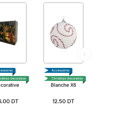
essoires
Accessoires
ban LED
Boule de Noel
istmas decoration
Christmas decoration
corative
Blanche X6
6.00
DT
12.50
DT