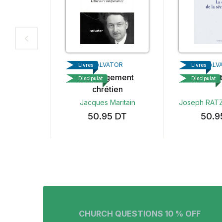
DIASPAUL
SALVATOR
SALV
Livres
Livres
t tout
L’engagement
Raison et
Discipulat
Discipulat
chrétien
gustin
Jacques Maritain
Joseph RAT
0
DT
50.95
DT
50.
CHURCH QUESTIONS 10 % OFF