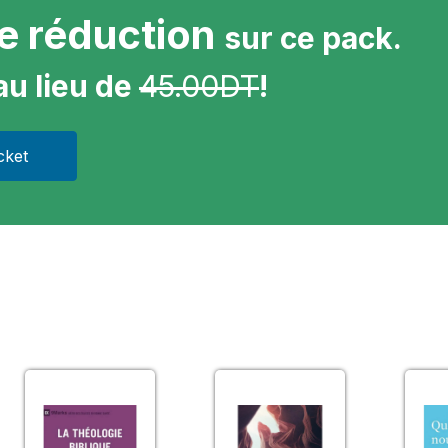
e réduction
sur ce pack.
au lieu de
45.00DT
!
cket