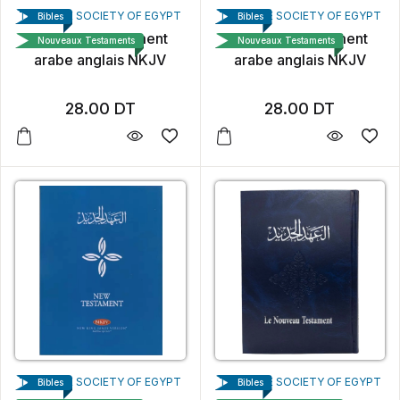
THE BIBLE SOCIETY OF EGYPT
THE BIBLE SOCIETY OF EGYPT
Bibles
Bibles
Nouveau Testament
Nouveau Testament
Nouveaux Testaments
Nouveaux Testaments
arabe anglais NKJV
arabe anglais NKJV
28.00
DT
28.00
DT
THE BIBLE SOCIETY OF EGYPT
THE BIBLE SOCIETY OF EGYPT
Bibles
Bibles