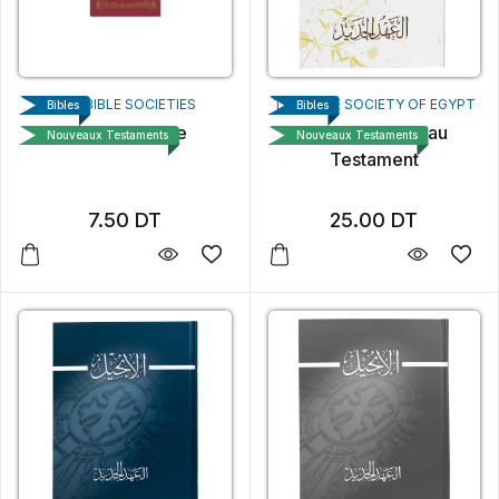
THE BIBLE SOCIETIES
THE BIBLE SOCIETY OF EGYPT
Bibles
Bibles
La Sainte Bible
La bible Nouveau
Nouveaux Testaments
Nouveaux Testaments
Testament
7.50
DT
25.00
DT