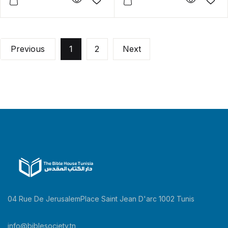
Previous
1
2
Next
04 Rue De JerusalemPlace Saint Jean D'arc 1002 Tunis
info@biblesociety.tn