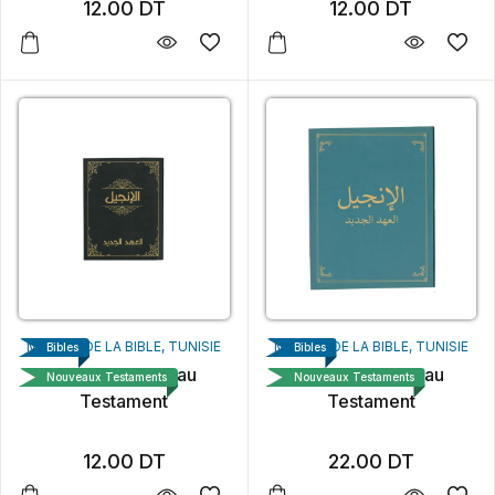
12.00
DT
12.00
DT
MAISON DE LA BIBLE, TUNISIE
MAISON DE LA BIBLE, TUNISIE
Bibles
Bibles
La bible Nouveau
La bible Nouveau
Nouveaux Testaments
Nouveaux Testaments
Testament
Testament
12.00
DT
22.00
DT