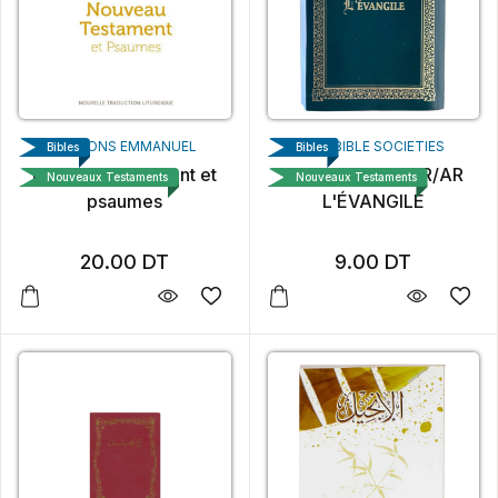
ÉDITIONS EMMANUEL
THE BIBLE SOCIETIES
Bibles
Bibles
Nouveau testament et
La Sainte Bible FR/AR
Nouveaux Testaments
Nouveaux Testaments
psaumes
L'ÉVANGILE
20.00
DT
9.00
DT