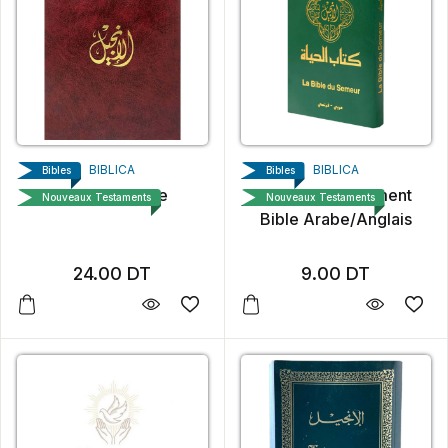
BIBLICA
BIBLICA
Bibles
Bibles
La Sainte Bible
Nouveau Testament
Nouveaux Testaments
Nouveaux Testaments
Bible Arabe/Anglais
24.00
DT
9.00
DT