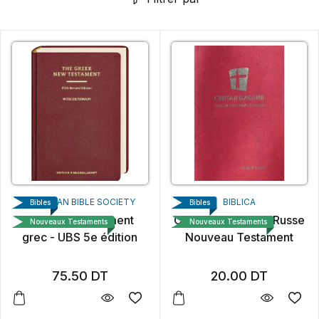
AMERICAN BIBLE SOCIETY
BIBLICA
Bibles
Bibles
Nouveau Testament
СВЯТАЯ БИБЛИЯ Russe
Nouveaux Testaments
Nouveaux Testaments
grec - UBS 5e édition
Nouveau Testament
75.50
DT
20.00
DT