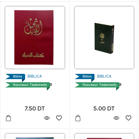
BIBLICA
BIBLICA
Bibles
Bibles
La Sainte Bible
La Sainte Bible
Nouveaux Testaments
Nouveaux Testaments
7.50
DT
5.00
DT